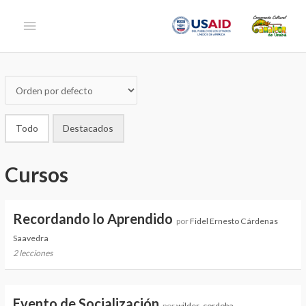
Ir
Menú
al
contenido
principal
Todo
Destacados
Cursos
Recordando lo Aprendido
por
Fidel Ernesto Cárdenas
Saavedra
2 lecciones
Evento de Socialización
por
wilder_cordoba