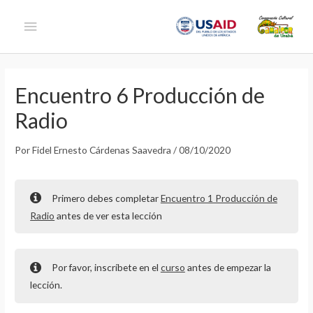
Ir
Menú
al
contenido
principal
Encuentro 6 Producción de
Radio
Por
Fidel Ernesto Cárdenas Saavedra
/
08/10/2020
Primero debes completar
Encuentro 1 Producción de
Radio
antes de ver esta lección
Por favor, inscríbete en el
curso
antes de empezar la
lección.