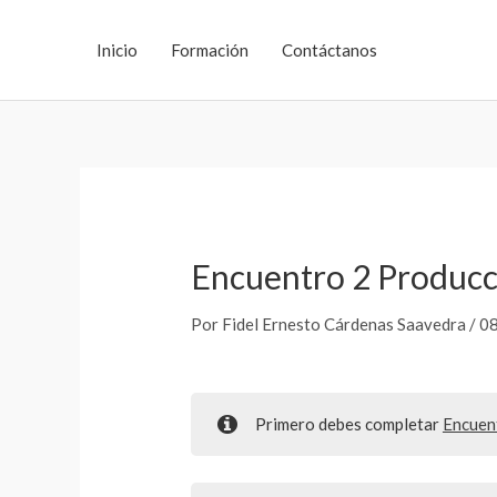
Ir
al
Inicio
Formación
Contáctanos
contenido
Encuentro 2 Producc
Por
Fidel Ernesto Cárdenas Saavedra
/
0
Primero debes completar
Encuen